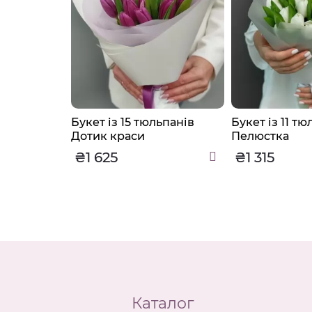
ожевого
Букет із 15 тюльпанів
Букет із 11 тю
ія
Дотик краси
Пелюстка
₴1 625
₴1 315
Каталог