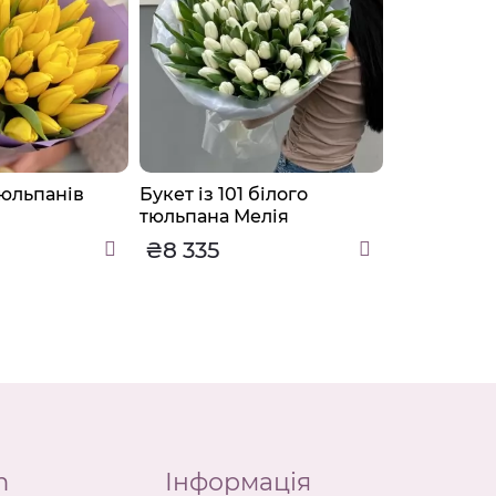
тюльпанів
Букет із 101 білого
Букет із 2
тюльпана Мелія
Романс
₴8 335
₴2 560
m
Інформація