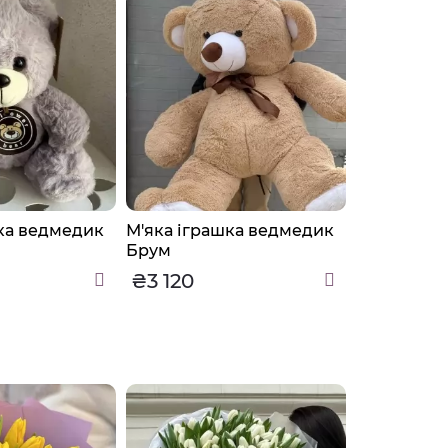
ка ведмедик
М'яка іграшка ведмедик
М'яка ігр
Брум
Честер
₴3 120
₴1 370