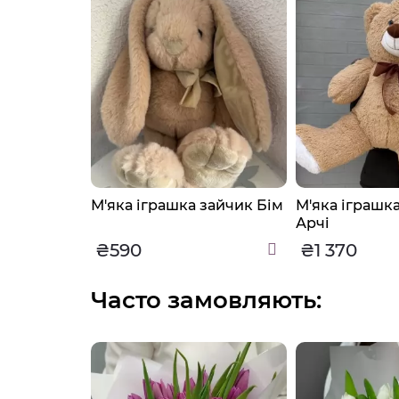
 ведмедик
М'яка іграшка зайчик Бім
М'яка іграшк
Арчі
₴590
₴1 370
Часто замовляють: