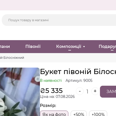
пани
Півонії
Композиції
Подару
ій Білосніжний
Букет півоній Біло
В наявності
Артикул: 9005
₴
5 335
-
+
ЗАМ
Ціна на: 07.08.2026
Розмір:
Як на фото
+50%
+100%