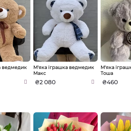
а ведмедик
М'яка іграшка ведмедик
М'яка іграш
Макс
Тоша
₴2 080
₴460