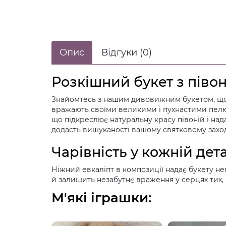
Опис
Відгуки (0)
Розкішний букет з піво
Знайомтесь з нашим дивовижним букетом, що с
вражають своїми великими і пухнастими пелюс
що підкреслює натуральну красу півоній і на
додасть вишуканості вашому святковому заход
Чарівність у кожній дет
Ніжний евкаліпт в композиції надає букету н
й залишить незабутнє враження у серцях тих, к
М'які іграшки: