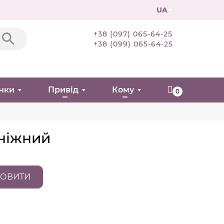
UA
+38 (097) 065-64-25
+38 (099) 065-64-25
нки
Привід
Кому
0
сніжний
ОВИТИ