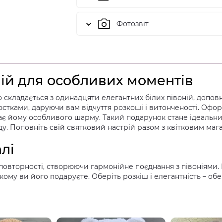
Фотозвіт
ній для особливих моментів
кладається з одинадцяти елегантних білих півоній, доповне
тками, даруючи вам відчуття розкоші і витонченості. Офор
дає йому особливого шарму. Такий подарунок стане ідеальни
у. Поповніть свій святковий настрій разом з квітковим ма
алі
еповторності, створюючи гармонійне поєднання з півоніями.
ому ви його подаруєте. Оберіть розкіш і елегантність – обе