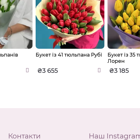
льпанів
Букет із 41 тюльпана Рубі
Букет із 35 
Лорен
₴3 655
₴3 185
Контакти
Наш Instagra