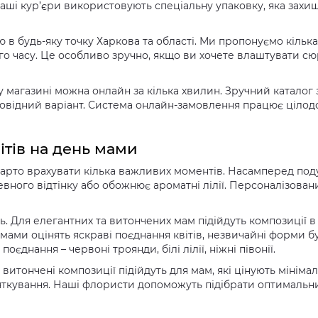
Наші кур’єри використовують спеціальну упаковку, яка захищ
в будь-яку точку Харкова та області. Ми пропонуємо кілька 
ого часу. Це особливо зручно, якщо ви хочете влаштувати сю
у магазині можна онлайн за кілька хвилин. Зручний катало
повідний варіант. Система онлайн-замовлення працює цілод
ітів на день мами
 варто врахувати кілька важливих моментів. Насамперед под
ного відтінку або обожнює ароматні лілії. Персоналізован
. Для елегантних та витончених мам підійдуть композиції в
мами оцінять яскраві поєднання квітів, незвичайні форми б
єднання – червоні троянди, білі лілії, ніжні півонії.
витончені композиції підійдуть для мам, які цінують мінімалі
кування. Наші флористи допоможуть підібрати оптимальни