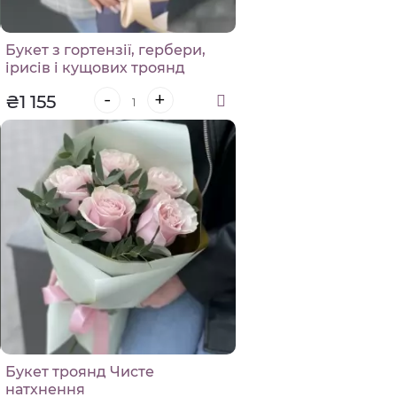
Букет з гортензії, гербери,
ірисів і кущових троянд
Паола
-
+
₴1 155
Букет троянд Чисте
натхнення