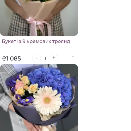
Букет із 9 кремових троянд
-
+
₴1 085