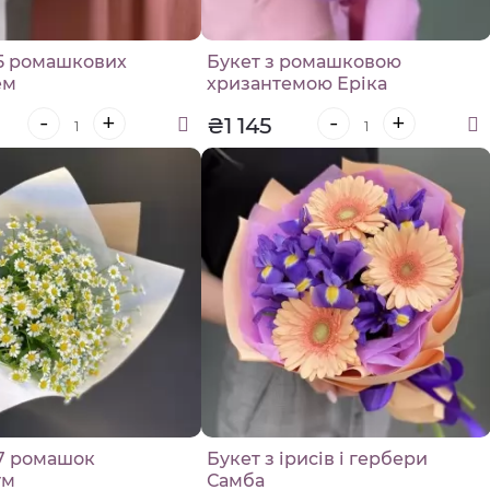
 5 ромашкових
Букет з ромашковою
ем
хризантемою Еріка
-
+
-
+
₴1 145
 7 ромашок
Букет з ірисів і гербери
ум
Самба