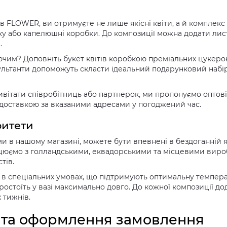
в FLOWER, ви отримуєте не лише якісні квіти, а й комплек
тку або капелюшні коробки. До композиції можна додати лис
.
чим? Доповніть букет квітів коробкою преміальних цукеро
ьтанти допоможуть скласти ідеальний подарунковий набір,
ивітати співробітниць або партнерок, ми пропонуємо оптові
 доставкою за вказаними адресами у погоджений час.
ритети
и в нашому магазині, можете бути впевнені в бездоганній я
ацюємо з голландськими, еквадорськими та місцевими виро
тів.
я в спеціальних умовах, що підтримують оптимальну температ
ростоїть у вазі максимально довго. До кожної композиції до
 тижнів.
и та оформлення замовлення