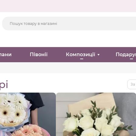
пани
Півонії
Композиції
Подару
рі
За