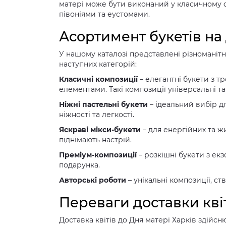
матері може бути виконаний у класичному ст
півоніями та еустомами.
Асортимент букетів на
У нашому каталозі представлені різноманітн
наступних категорій:
Класичні композиції
– елегантні букети з т
елементами. Такі композиції універсальні та
Ніжні пастельні букети
– ідеальний вибір д
ніжності та легкості.
Яскраві мікси-букети
– для енергійних та жи
піднімають настрій.
Преміум-композиції
– розкішні букети з е
подарунка.
Авторські роботи
– унікальні композиції, 
Переваги доставки квіт
Доставка квітів до Дня матері Харків здій