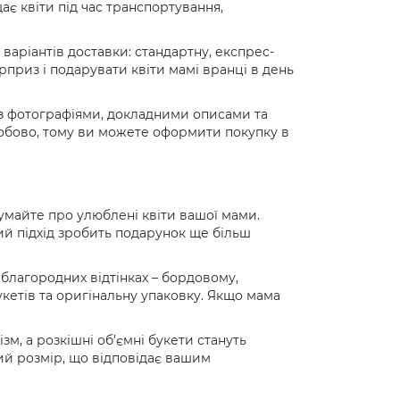
ає квіти під час транспортування,
варіантів доставки: стандартну, експрес-
рприз і подарувати квіти мамі вранці в день
г з фотографіями, докладними описами та
обово, тому ви можете оформити покупку в
умайте про улюблені квіти вашої мами.
ий підхід зробить подарунок ще більш
 благородних відтінках – бордовому,
укетів та оригінальну упаковку. Якщо мама
зм, а розкішні об’ємні букети стануть
й розмір, що відповідає вашим