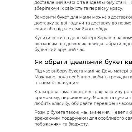
доставлений вчасно та в ідеальному стані. 
зберігаючи їх свіжість та первісну красу.
Замовити букет для мами можна з доставкою 
доставку за дві години та доставку до певн
свята або під час сімейного обіду.
Купити квіти на день матері Харків в нашом
вказанням цін дозволяє швидко обрати від
будь-який зручний час.
Як обрати ідеальний букет кв
Під час вибору букета мамі на День матері
Можливо, вона особливо любить троянди пев
цінним та значущим.
Кольорова гама також відіграє важливу роль
кремовому, персиковому. Молоді та сучасні 
любить класику, обирайте перевірені часом по
Розмір букета також має значення. Невеликі 
вражаючим подарунком для особливого свят
побажанням та бюджету.