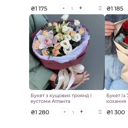
-
+
₴1 175
₴1 185
Букет з кущових троянд і
Букет із
еустоми Атланта
кохання
-
+
₴1 280
₴1 300