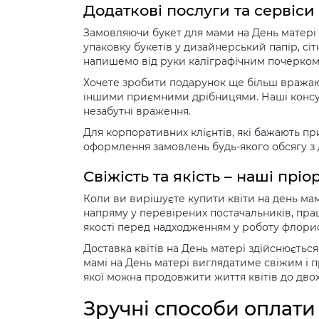
Додаткові послуги та сервіси
Замовляючи букет для мами на День матері 
упаковку букетів у дизайнерський папір, сі
напишемо від руки каліграфічним почерком
Хочете зробити подарунок ще більш вражаю
іншими приємними дрібницями. Наші консул
незабутні враження.
Для корпоративних клієнтів, які бажають пр
оформлення замовлень будь-якого обсягу з
Свіжість та якість – наші пріо
Коли ви вирішуєте купити квіти на день мам
напряму у перевірених постачальників, пр
якості перед надходженням у роботу флорис
Доставка квітів на День матері здійснюєтьс
мамі на День матері виглядатиме свіжим і п
якої можна продовжити життя квітів до двох
Зручні способи оплат