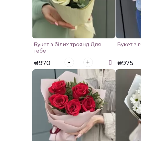
Букет з білих троянд Для
Букет з 
тебе
-
+
₴970
₴975