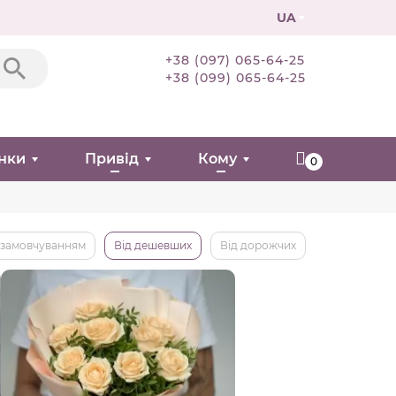
UA
+38 (097) 065-64-25
+38 (099) 065-64-25
нки
Привід
Кому
0
 замовчуванням
Від дешевших
Від дорожчих