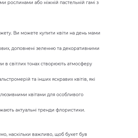
ми рослинами або ніжній пастельній гамі з
юджету. Ви можете купити квіти на день мами
рдових, доповнені зеленню та декоративними
оми в світлих тонах створюють атмосферу
льстромерій та інших яскравих квітів, які
склюзивними квітами для особливого
ажають актуальні тренди флористики.
мо, наскільки важливо, щоб букет був