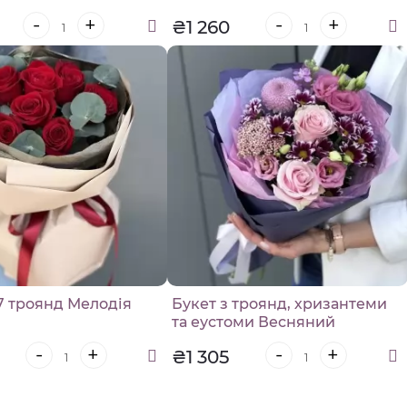
-
+
-
+
₴1 260
 7 троянд Мелодія
Букет з троянд, хризантеми
та еустоми Весняний
поцілунок
-
+
-
+
₴1 305