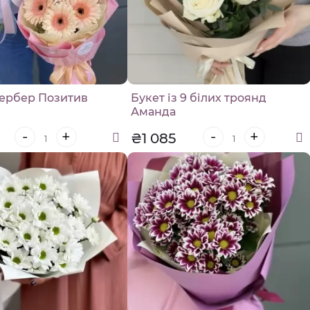
гербер Позитив
Букет із 9 білих троянд
Аманда
-
+
-
+
₴1 085