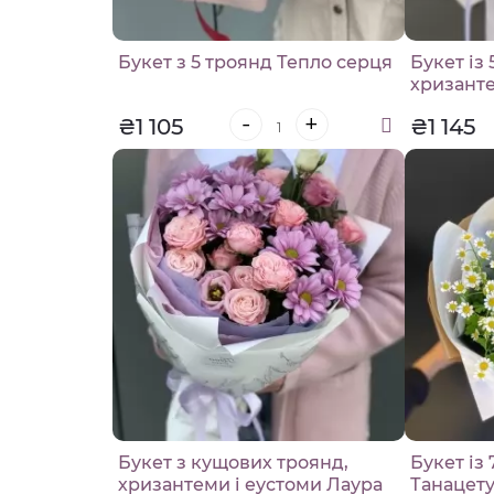
Букет з 5 троянд Тепло серця
Букет із
хризант
-
+
₴1 105
₴1 145
Букет з кущових троянд,
Букет із
хризантеми і еустоми Лаура
Танацет