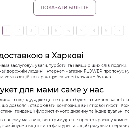
ПОКАЗАТИ БІЛЬШЕ
1
2
3
4
5
6
7
8
9
>
 доставкою в Харкові
ама заслуговує уваги, турботи та найщиріших слів подяки. 
найдорожчій людині. Інтернет-магазин FLOWER пропонує купи
композицій та гарантією свіжості кожного бутона.
укет для мами саме у нас
бливого підходу, адже це не просто букет, а символ вашої л
 що дозволяє створювати композиції виняткової якості. Кож
танні тенденції флористичного дизайну та індивідуальні по
 в нашому магазині, ви отримуєте не просто красиву композ
 комбінуємо відтінки та фактури так, щоб результат переве