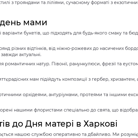
илі з трояндами та ліліями, сучасному форматі з екзотични
 день мами
і варіанти букетів, що підходять для будь-якого смаку та б
роянд різних відтінків, від ніжно-рожевих до насичених бо
 завжди актуальні.
ля романтичних натур. Півонії, ранункулюси, фрезії та еуст
ттєрадісних мам підійдуть композиції з гербер, хризантем, а
кзотичними орхідеями, антуріумами, протеями та іншими ек
створені нашими флористами спеціально до свята, що відобр
ів до Дня матері в Харкові
снюється нашою службою оперативно та дбайливо. Ми розуміє