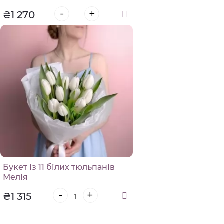
-
+
₴1 270
Букет із 11 білих тюльпанів
Мелія
-
+
₴1 315