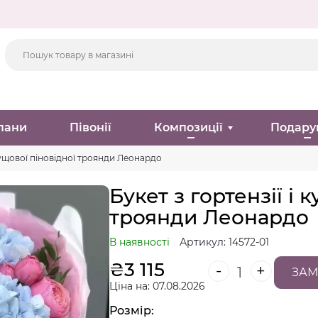
пани
Півонії
Композиції
Подару
 кущової піновідної троянди Леонардо
Букет з гортензії і 
троянди Леонардо
В наявності
Артикул: 14572-01
₴
3 115
-
+
ЗАМ
Ціна на: 07.08.2026
Розмір: