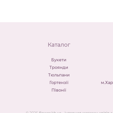
Каталог
Букети
Троянди
Тюльпани
Гортензії
м.Хар
Півонії