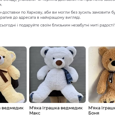
.
доставки по Харкову, аби ви могли без зусиль замовити бук
рапив до адресата в найкращому вигляді.
сьогодні і подаруйте своїм близьким незабутні миті радості!
а ведмедик
М'яка іграшка ведмедик
М'яка іграш
Макс
Боня