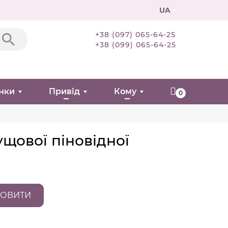
UA
+38 (097) 065-64-25
+38 (099) 065-64-25
нки
Привід
Кому
0
кущової піновідної
ОВИТИ