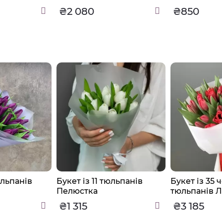
₴2 080
₴850
юльпанів
Букет із 11 тюльпанів
Букет із 35
Пелюстка
тюльпанів Л
₴1 315
₴3 185