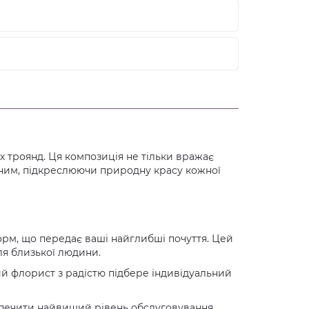
их троянд. Ця композиція не тільки вражає
льним, підкреслюючи природну красу кожної
орм, що передає ваші найглибші почуття. Цей
ля близької людини.
й флорист з радістю підбере індивідуальний
зпечити найвищий рівень обслуговування,