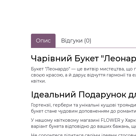
Опис
Відгуки (0)
Чарівний Букет "Леона
Букет "Леонардо" — це витвір мистецтва, що п
своєю красою, а й дарує відчуття гармонії та
квітки.
Ідеальний Подарунок дл
Гортензії, гербери та унікальні кущові троян
букет стане чудовим доповненням до романтич
У нашому квітковому магазині FLOWER у Харко
варіант букета відповідно до ваших бажань, що
Не соромтеся ділитися своїми ідеями стосовн