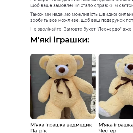
щоб ваше замовлення стало справжнім святом
Також ми надаємо можливість швидкої онлайн-
зробить все можливе, щоб ваш подарунок пот
Не зволікайте! Замовте букет "Леонардо" вже 
М'які іграшки:
зайчик Бім
М'яка іграшка ведмедик
М'яка іграшк
Патрік
Честер