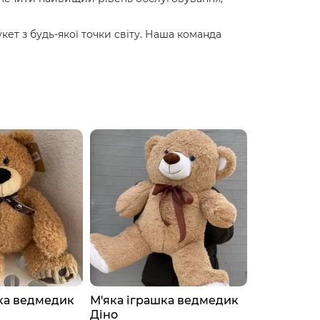
ет з будь-якої точки світу. Наша команда
ка ведмедик
М'яка іграшка ведмедик
М'яка ігр
Діно
Арчі