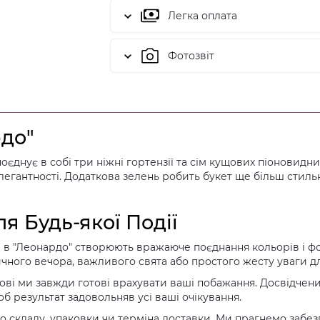
Легка оплата
Фотозвіт
рдо"
оєднує в собі три ніжні гортензії та сім кущових піоновидн
 елегантності. Додаткова зелень робить букет ще більш сти
я Будь-якої Події
ди в "Леонардо" створюють вражаюче поєднання кольорів і ф
ного вечора, важливого свята або простого жесту уваги д
ві ми завжди готові врахувати ваші побажання. Досвідчени
б результат задовольняв усі ваші очікування.
о складу, упаковки чи терміна доставки. Ми прагнемо забе