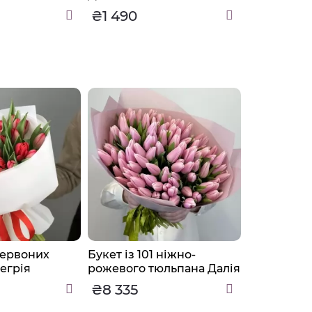
₴1 490
₴1 370
 червоних
Букет із 101 ніжно-
Букет із 4
егрія
рожевого тюльпана Далія
₴8 335
₴3 655