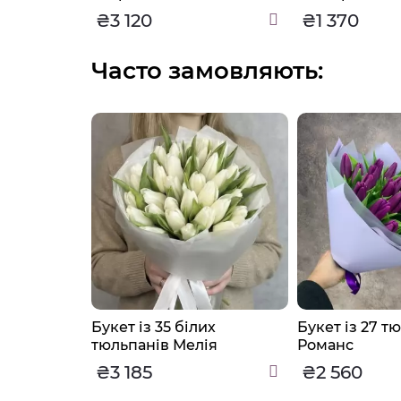
₴3 120
₴1 370
Часто замовляють:
ого
Букет із 35 білих
Букет із 27 т
я
тюльпанів Мелія
Романс
₴3 185
₴2 560