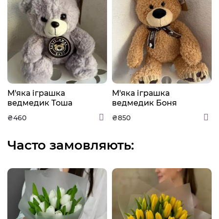
М'яка іграшка
М'яка іграшка
ведмедик Тоша
ведмедик Боня
₴460
₴850
Часто замовляють: