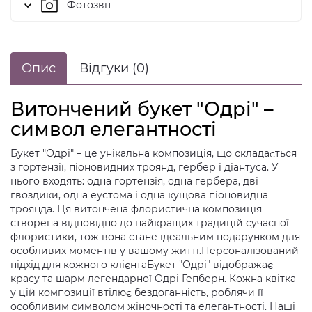
Фотозвіт
Опис
Відгуки (0)
Витончений букет "Одрі" –
символ елегантності
Букет "Одрі" – це унікальна композиція, що складається
з гортензії, піоновидних троянд, гербер і діантуса. У
нього входять: одна гортензія, одна гербера, дві
гвоздики, одна еустома і одна кущова піоновидна
троянда. Ця витончена флористична композиція
створена відповідно до найкращих традицій сучасної
флористики, тож вона стане ідеальним подарунком для
особливих моментів у вашому житті.Персоналізований
підхід для кожного клієнтаБукет "Одрі" відображає
красу та шарм легендарної Одрі Гепберн. Кожна квітка
у цій композиції втілює бездоганність, роблячи її
особливим символом жіночності та елегантності. Наші