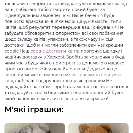
талановиті флористи готові адаптувати композицію під
ваші побажання або створити новий букет за
індивідуальним замовленням. Ваше бачення буде
повністю враховано, включаючи ціну, кількість і типи
квітів, щоб результат перевершив ваші очікування.Не
забудьте обговорити з флористом всі свої побажання
щодо складу квітів, упаковки, а також часу і місця
доставки, щоб ми могли забезпечити вам найкращий
сервіс.Наш
сервіс доставки квітів
пропонує швидку і
надійну доставку в Харкові. Зробіть замовлення в будь-
який час з будь-якого пристрою за допомогою нашого
простого інтерфейсу онлайн-оплати. Додатково до
квітів ви можете замовити
м'які іграшки
та
повітряні
кулі
, щоб ваш подарунок став ще яскравішим.Не
відкладайте на потім – зробіть замовлення вже сьогодні
та подаруйте своїм близьким неперевершений букет,
який наповнить їхнє життя ніжністю та красою!
М'які іграшки: