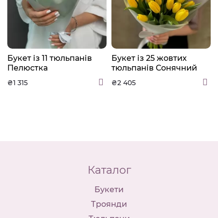
Букет із 11 тюльпанів
Букет із 25 жовтих
Пелюстка
тюльпанів Сонячний
₴1 315
₴2 405
Каталог
Букети
Троянди