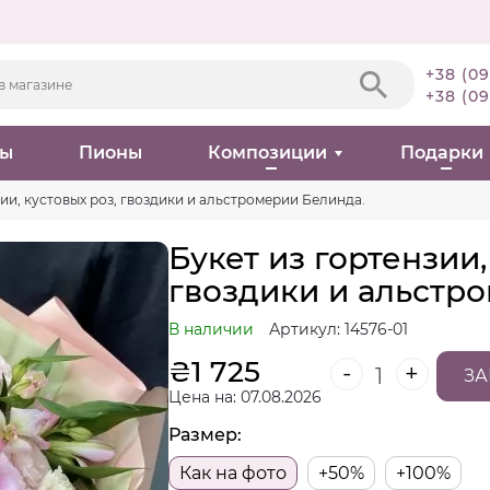
+38 (09
+38 (09
ны
Пионы
Композиции
Подарки
зии, кустовых роз, гвоздики и альстромерии Белинда.
Букет из гортензии,
гвоздики и альстр
В наличии
Артикул: 14576-01
₴
1 725
-
+
ЗА
Цена на: 07.08.2026
Размер:
Как на фото
+50%
+100%