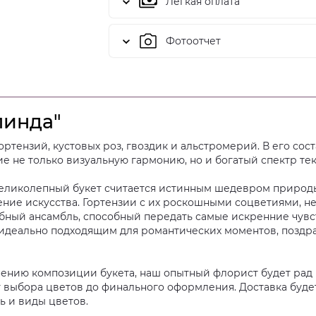
Легкая оплата
Фотоотчет
линда"
ортензий, кустовых роз, гвоздик и альстромерий. В его сост
 не только визуальную гармонию, но и богатый спектр тек
еликолепный букет считается истинным шедевром природы
ние искусства. Гортензии с их роскошными соцветиями, н
ый ансамбль, способный передать самые искренние чувст
идеально подходящим для романтических моментов, поздра
енению композиции букета, наш опытный флорист будет ра
т выбора цветов до финального оформления. Доставка буде
ь и виды цветов.