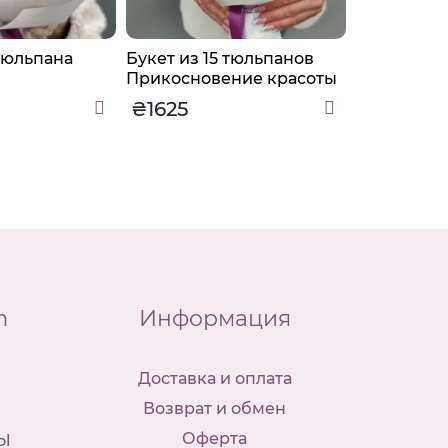
 тюльпана
Букет из 15 тюльпанов
Букет из 2
Прикосновение красоты
Далия
₴1625
₴2405
m
Информация
Доставка и оплата
Возврат и обмен
ы
Оферта