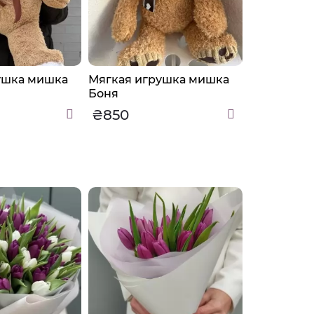
ушка мишка
Мягкая игрушка мишка
Мягкая иг
Боня
Флафи
₴850
₴460