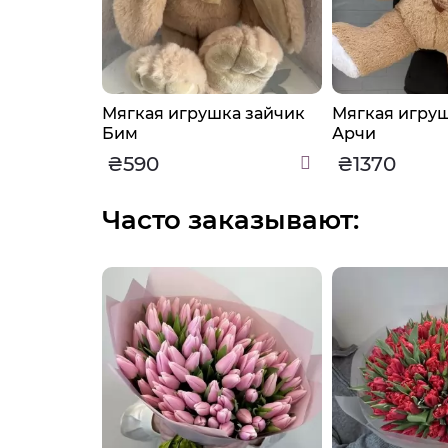
ка мишка
Мягкая игрушка зайчик
Мягкая игру
Бим
Арчи
₴590
₴1370
Часто заказывают: