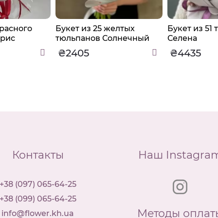
красного
Букет из 25 желтых
Букет из 51
прис
тюльпанов Солнечный
Селена
₴2405
₴4435
Контакты
Наш Instagra
+38 (097) 065-64-25
+38 (099) 065-64-25
Методы оплат
info@flower.kh.ua